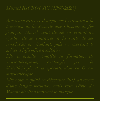
Muriel RICBOURG
(1966-2025)
Après une carrière d'ingénieur ferroviaire à la
Direction de la Sécurité aux Chemins de fer
français, Muriel avait décidé en venant au
Québec de se consacrer à la santé de ses
semblables en étudiant, puis en exerçant le
métier d'infirmière auxiliaire.
Elle a ensuite complété sa formation de
massothérapeute, prolongée par la
kinésithérapie et la spécialisation en Onco-
massothérapie..
Elle nous a quitté en décembre 2025 au terme
d'une longue maladie, mais reste l'âme du
Manoir où elle a imprimé sa marque.
Philippe ROYER.
Tout au long de sa carrière, Philippe a dirigé
de nombreuses entreprises familiales ou
internationales dans la distribution de produits
et systèmes électriques.