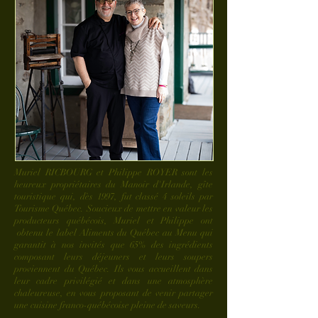
Muriel RICBOURG et Philippe ROYER sont les
heureux propriétaires du Manoir d'Irlande, gîte
touristique qui,
dès 1997,
fut classé 4 soleils par
Tourisme Québec. Soucieux de mettre en valeur les
producteurs québécois, Muriel et Philippe ont
obtenu le label Aliments du Québec au Menu qui
garantit à nos invités que 65% des ingrédients
composant leurs déjeuners et leurs soupers
proviennent du Québec. Ils vous accueillent dans
leur cadre privilégié et dans une atmosphère
chaleureuse, en vous proposant de venir partager
une cuisine franco-québécoise pleine de saveurs.