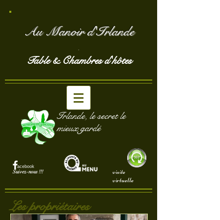
Au Manoir d'Irlande
,
Table & Chambres d'hôtes
Irlande, le secret le
mieux gardé
acebook
visite
Suivez-nous !!!
virtuelle
Les propriétaires